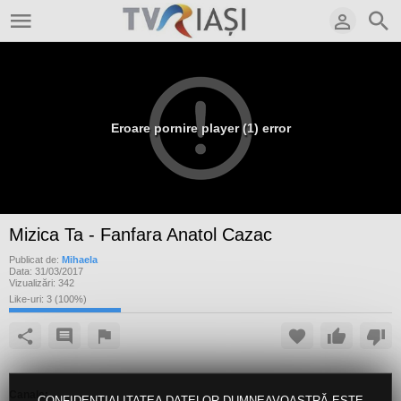
Eroare pornire player (1) error
Mizica Ta - Fanfara Anatol Cazac
Publicat de:
Mihaela
Data:
31/03/2017
Vizualizări:
342
Like-uri:
3
(
100
%)
Canale:
CONFIDENȚIALITATEA DATELOR DUMNEAVOASTRĂ ESTE