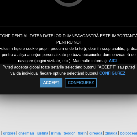
CONFIDENȚIALITATEA DATELOR DUMNEAVOASTRĂ ESTE IMPORTANT
PENTRU NOI
Folosim fișiere cookie proprii precum și de la terți, doar în scop analitic, și doa
pentru a afișa anunțuri personalizate pe baza obiceiurilor dumneavoastră de
navigare (pagini vizitate, etc.). Mai multe informații
.
AICI
Puteți accepta global toate setările selectând butonul “ACCEPT” sau puteți
valida individual fiecare opțiune selectând butonul
.
CONFIGUREZ
ACCEPT
CONFIGUREZ
a
grigore
gherman
iustina
irimia
teodor
florin
gireada
zinaida
bolbocea