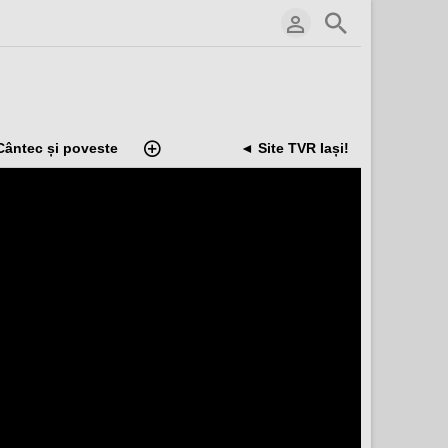
Cântec și poveste
◄ Site TVR Iași!