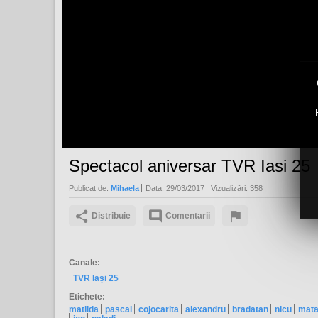
Spectacol aniversar TVR Iasi 25
Publicat de:
Mihaela
Data:
29/03/2017
Vizualizări:
358
Distribuie
Comentarii
Canale:
TVR Iași 25
Etichete:
matilda
pascal
cojocarita
alexandru
bradatan
nicu
mat