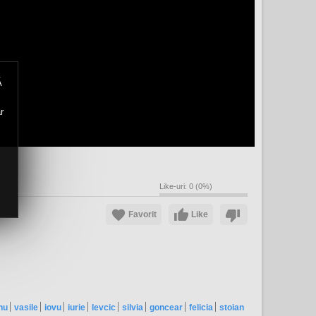
Ă
r
Like-uri:
0
(
0
%)
Favorit
Like
nu
vasile
iovu
iurie
levcic
silvia
goncear
felicia
stoian