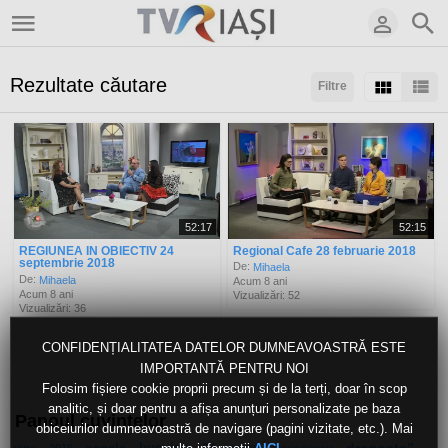
Rezultate căutare
Filtre
Sortaţi după:
Arată:
Rezultate/pagină:
52:17
52:15
REGIUNEA IN OBIECTIV 24
Regional Cafe 28 februarie 2018
septembrie 2018
De:
Mihaela
De:
Mihaela
Acum 8 ani
Acum 8 ani
Vizualizări: 52
Vizualizări: 36
CONFIDENȚIALITATEA DATELOR DUMNEAVOASTRĂ ESTE
IMPORTANTĂ PENTRU NOI
Folosim fișiere cookie proprii precum și de la terți, doar în scop
analitic, și doar pentru a afișa anunțuri personalizate pe baza
Panoul cuvintelor
obiceiurilor dumneavoastră de navigare (pagini vizitate, etc.). Mai