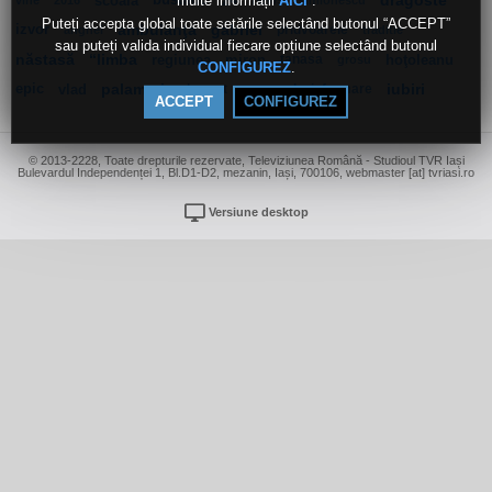
multe informații
.
scoala
busuioc
24
news
dragoste”
AICI
vine
2016
simionescu
Puteți accepta global toate setările selectând butonul “ACCEPT”
izvor
ambulanţa
gabriel
pridvoarele
anghel
traditie
sau puteți valida individual fiecare opțiune selectând butonul
năstasă
“limba
regiunea
miron
tanasa
hoţoleanu
grosu
.
CONFIGUREZ
epic
vlad
palamari
ghergut
dezinformare
iubiri
seaca
ACCEPT
CONFIGUREZ
© 2013-2228, Toate drepturile rezervate, Televiziunea Română - Studioul TVR Iași
Bulevardul Independenței 1, Bl.D1-D2, mezanin, Iași, 700106, webmaster [at] tvriasi.ro
Versiune desktop