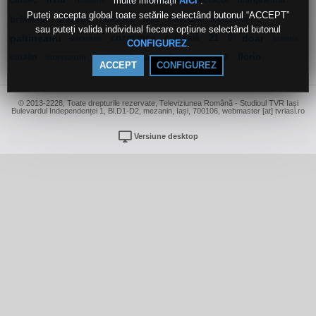
multe informații
.
cântec
liviu
orasanu
spectacol
margineanu
AICI
romania
bizga
Puteți accepta global toate setările selectând butonul “ACCEPT”
brăteanu
greșește
mihaela
codruta
iulie
moroşanu
sau puteți valida individual fiecare opțiune selectând butonul
paltineanu
cozmanca
culturală
21
8
doar
ascunse
lumina
.
CONFIGUREZ
catalin
chelaru
impreuna
2
florin
constantin
600m
ACCEPT
CONFIGUREZ
© 2013-2228, Toate drepturile rezervate, Televiziunea Română - Studioul TVR Iași
Bulevardul Independenței 1, Bl.D1-D2, mezanin, Iași, 700106, webmaster [at] tvriasi.ro
Versiune desktop