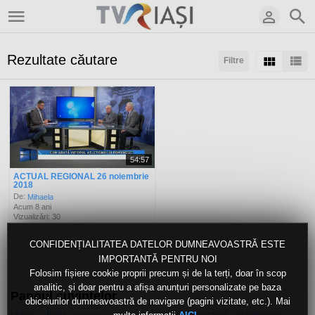
Rezultate căutare
Filtre
Sortaţi după:
Arată:
Rezultate/pagină:
54:57
ACTUAL REGIONAL 26 noiembrie
2018
De:
Mihaela
Acum 8 ani
Vizualizări: 30
CONFIDENȚIALITATEA DATELOR DUMNEAVOASTRĂ ESTE
IMPORTANTĂ PENTRU NOI
Folosim fișiere cookie proprii precum și de la terți, doar în scop
analitic, și doar pentru a afișa anunțuri personalizate pe baza
Panoul cuvintelor
obiceiurilor dumneavoastră de navigare (pagini vizitate, etc.). Mai