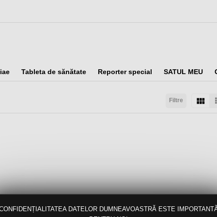
iae
Tableta de sănătate
Reporter special
SATUL MEU
Filtre
taţi după:
Arată:
Rezultate/pagină:
CONFIDENȚIALITATEA DATELOR DUMNEAVOASTRĂ ESTE IMPORTANT