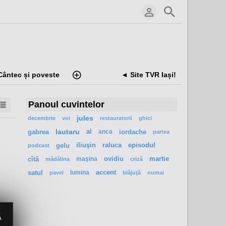
Cântec și poveste
◄ Site TVR Iași!
Panoul cuvintelor
jules
decembrie
voi
restauratorii
ghici
gabrea
lautaru
al
anca
iordache
partea
gelu
iliuşin
raluca
episodul
podcast
cîtă
maşina
ovidiu
martie
mădălina
criză
satul
lumina
accent
pavel
blăjuţă
numai
Ă