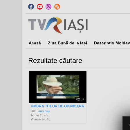
Acasă
Ziua Bună de la Iași
Descriptio Moldav
Rezultate căutare
Sor
02:57
UMBRA TEILOR DE ODINIOARA
De:
Laurenţiu
Acum 11 ani
Vizualizări: 18