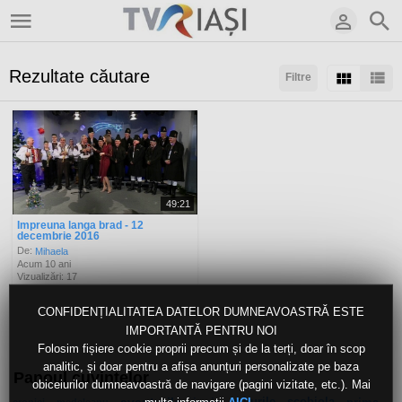
Rezultate căutare
Filtre
Sortaţi după:
Arată:
Rezultate/pagină:
49:21
Impreuna langa brad - 12
decembrie 2016
De:
Mihaela
Acum 10 ani
Vizualizări: 17
CONFIDENȚIALITATEA DATELOR DUMNEAVOASTRĂ ESTE
IMPORTANTĂ PENTRU NOI
Folosim fișiere cookie proprii precum și de la terți, doar în scop
analitic, și doar pentru a afișa anunțuri personalizate pe baza
Panoul cuvintelor
obiceiurilor dumneavoastră de navigare (pagini vizitate, etc.). Mai