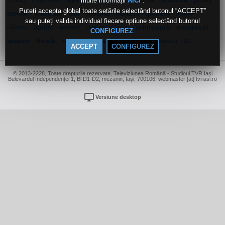
multe informații
.
aventurile
iunie
miturile
scobiola
prima
AICI
cronici
medeleanu
Puteți accepta global toate setările selectând butonul “ACCEPT”
rasvan
medicală
dar
masina
nastasa
gumeni
ediție
sau puteți valida individual fiecare opțiune selectând butonul
aprilie
accent
arhitecură
moldova!
călăuza
tataranga
naiv
.
CONFIGUREZ
iesean
finală
razvan
arena
din
constantinescu
13
ACCEPT
CONFIGUREZ
© 2013-2228, Toate drepturile rezervate, Televiziunea Română - Studioul TVR Iași
Bulevardul Independenței 1, Bl.D1-D2, mezanin, Iași, 700106, webmaster [at] tvriasi.ro
Versiune desktop