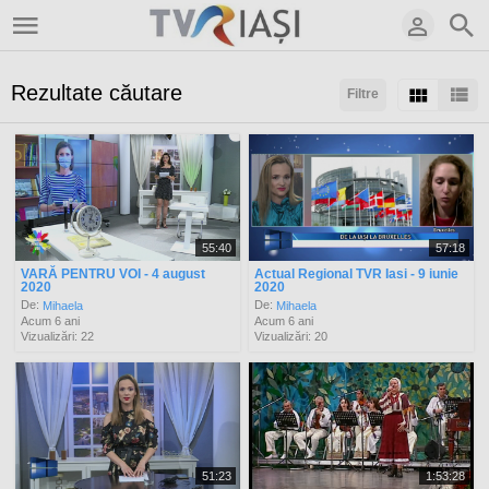
Rezultate căutare
Filtre
Sortaţi după:
Arată:
Rezultate/pagină:
55:40
57:18
VARĂ PENTRU VOI - 4 august
Actual Regional TVR Iasi - 9 iunie
2020
2020
De:
De:
Mihaela
Mihaela
Acum 6 ani
Acum 6 ani
Vizualizări: 22
Vizualizări: 20
51:23
1:53:28