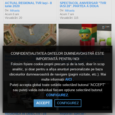
ACTUAL REGIONAL TVR Iaşi - 8
SPECTACOL ANIVERSAR "TVR
iunie 2020
IASI 28". PARTEA A DOUA
De:
De:
Mihaela
Mihaela
Acum 6 ani
Acum 7 ani
Vizualizări: 20
Vizualizări: 115
24:50
24:09
CONFIDENȚIALITATEA DATELOR DUMNEAVOASTRĂ ESTE
Romania diversa - Redeschiderea
Reporter Special - În căutarea
IMPORTANTĂ PENTRU NOI
Sinagogii Mari din Hârlău
sinelui - intervenţie timpurie şi
terapie în autism
Folosim fișiere cookie proprii precum și de la terți, doar în scop
De:
Mihaela
De:
Mihaela
Acum 7 ani
analitic, și doar pentru a afișa anunțuri personalizate pe baza
Acum 7 ani
Vizualizări: 17
obiceiurilor dumneavoastră de navigare (pagini vizitate, etc.). Mai
Vizualizări: 172
multe informații
.
AICI
Puteți accepta global toate setările selectând butonul “ACCEPT”
sau puteți valida individual fiecare opțiune selectând butonul
.
CONFIGUREZ
ACCEPT
CONFIGUREZ
53:35
24:43
REGIUNEA IN OBIECTIV - 26
Reporter special -