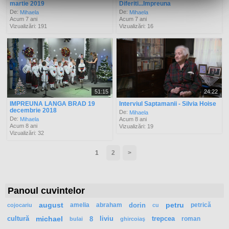
martie 2019
Diferiti...Impreuna
De:
De:
Mihaela
Mihaela
Acum 7 ani
Acum 7 ani
Vizualizări: 191
Vizualizări: 16
51:15
24:22
IMPREUNA LANGA BRAD 19
Interviul Saptamanii - Silvia Hoise
decembrie 2018
De:
Mihaela
De:
Mihaela
Acum 8 ani
Acum 8 ani
Vizualizări: 19
Vizualizări: 32
1
2
>
Panoul cuvintelor
august
amelia
abraham
dorin
petru
petrică
cojocariu
cu
cultură
michael
8
liviu
trepcea
roman
bulai
ghircoiaş