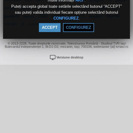
multe informații
.
startupuri
conf
s
antaluca
romani
alergiile
petre
AICI
sami
18
Puteți accepta global toate setările selectând butonul “ACCEPT”
sergiu
buna
tudor
piaţă
cordineanu
moraru
amelia
amir
sau puteți valida individual fiecare opțiune selectând butonul
gumeni
partea
2022
accent
ruşilor
reporter
19
tomiţă
.
CONFIGUREZ
sturdza
26
decembrie
ACCEPT
CONFIGUREZ
© 2013-2228, Toate drepturile rezervate, Televiziunea Română - Studioul TVR Iași
Bulevardul Independenței 1, Bl.D1-D2, mezanin, Iași, 700106, webmaster [at] tvriasi.ro
Versiune desktop