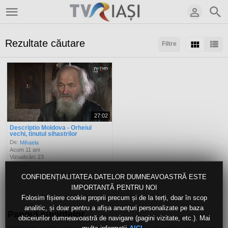
Rezultate căutare
Filtre
Sortaţi după:
Arată:
Rezultate/pagină:
27:02
Descriptio Moldova - Orheiul
vechi, tinutul sihastrilor
De:
Mihaela
Acum 11 ani
Vizualizări: 23
CONFIDENȚIALITATEA DATELOR DUMNEAVOASTRĂ ESTE
IMPORTANTĂ PENTRU NOI
Folosim fișiere cookie proprii precum și de la terți, doar în scop
analitic, și doar pentru a afișa anunțuri personalizate pe baza
Panoul cuvintelor
obiceiurilor dumneavoastră de navigare (pagini vizitate, etc.). Mai