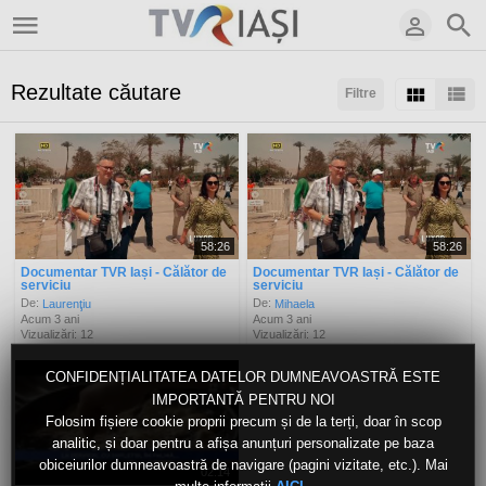
Rezultate căutare
Filtre
Sortaţi după:
Arată:
Rezultate/pagină:
58:26
58:26
Documentar TVR Iași - Călător de
Documentar TVR Iași - Călător de
serviciu
serviciu
De:
De:
Laurenţiu
Mihaela
Acum 3 ani
Acum 3 ani
Vizualizări: 12
Vizualizări: 12
CONFIDENȚIALITATEA DATELOR DUMNEAVOASTRĂ ESTE
IMPORTANTĂ PENTRU NOI
Folosim fișiere cookie proprii precum și de la terți, doar în scop
analitic, și doar pentru a afișa anunțuri personalizate pe baza
obiceiurilor dumneavoastră de navigare (pagini vizitate, etc.). Mai
02:14