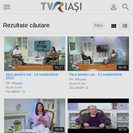
Rezultate căutare
Filtre
Sortaţi după:
Arată:
Rezultate/pagină:
50:17
50:48
Vara pentru voi - 14 septembrie
Vara pentru voi - 13 septembrie
2021
De:
Mihaela
De:
Mihaela
Acum 5 ani
Acum 5 ani
Vizualizări: 11
Vizualizări: 11
49:46
50:34