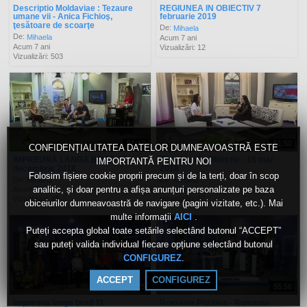
Descriptio Moldaviae : Tezaure
REGIUNEA IN OBIECTIV 7
umane vii - Anica Fichioş,
februarie 2019
ţesătoare de scoarţe
De:
Mihaela
De:
Mihaela
Acum 7 ani
Acum 7 ani
Vizualizări: 12
Vizualizări: 503
51:12
51:50
CONFIDENȚIALITATEA DATELOR DUMNEAVOASTRĂ ESTE
IMPREUNA LANGA BRAD 17
Regiunea în Obiectiv - 16 mai
IMPORTANTĂ PENTRU NOI
decembrie 2018
2018
Folosim fișiere cookie proprii precum și de la terți, doar în scop
De:
De:
Mihaela
Mihaela
analitic, și doar pentru a afișa anunțuri personalizate pe baza
Acum 8 ani
Acum 8 ani
Vizualizări: 23
Vizualizări: 57
obiceiurilor dumneavoastră de navigare (pagini vizitate, etc.). Mai
multe informații
.
AICI
Puteți accepta global toate setările selectând butonul “ACCEPT”
sau puteți valida individual fiecare opțiune selectând butonul
.
CONFIGUREZ
ACCEPT
CONFIGUREZ
54:25
55:56
Impreuna langa brad 11
Romania Pozitiva - Romania