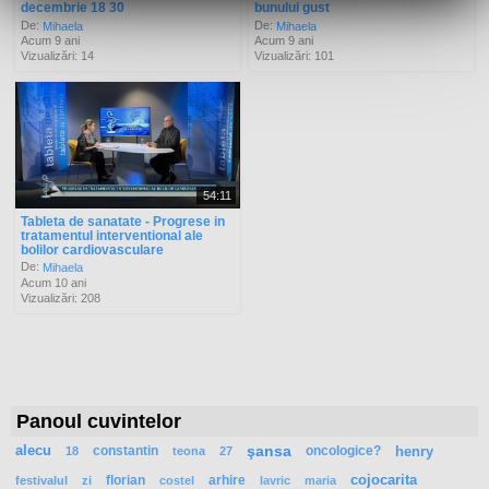
decembrie 18 30
bunului gust
De:
De:
Mihaela
Mihaela
Acum 9 ani
Acum 9 ani
Vizualizări: 14
Vizualizări: 101
54:11
Tableta de sanatate - Progrese in
tratamentul interventional ale
bolilor cardiovasculare
De:
Mihaela
Acum 10 ani
Vizualizări: 208
Panoul cuvintelor
alecu
constantin
şansa
oncologice?
henry
18
teona
27
florian
arhire
cojocarita
festivalul
zi
costel
lavric
maria