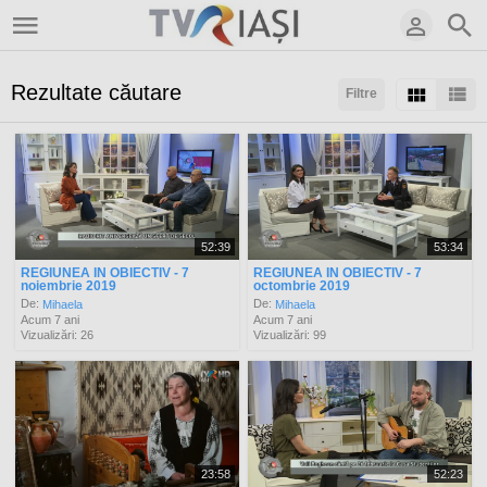
Rezultate căutare
Filtre
Sortaţi după:
Arată:
Rezultate/pagină:
52:39
53:34
REGIUNEA IN OBIECTIV - 7
REGIUNEA IN OBIECTIV - 7
noiembrie 2019
octombrie 2019
De:
De:
Mihaela
Mihaela
Acum 7 ani
Acum 7 ani
Vizualizări: 26
Vizualizări: 99
23:58
52:23