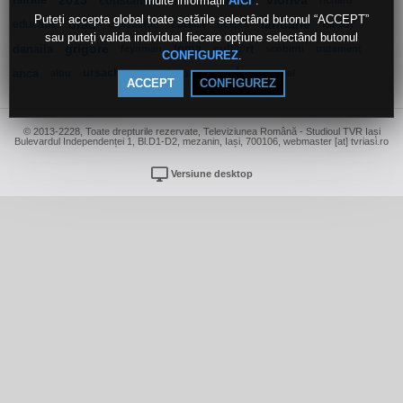
multe informații
.
istrate
2013
constantinidis
smău
vioriva
AICI
lazăr
richard
Puteți accepta global toate setările selectând butonul “ACCEPT”
educatie
brad
cătălin
ianuarie
isidor
constantin
despre
sau puteți valida individual fiecare opțiune selectând butonul
danaila
grigore
toma
cult@rt
feynman
scobinti
tratament
.
CONFIGUREZ
anca
ursachi
impreuna
dan
albu
vlad
pascal
ACCEPT
CONFIGUREZ
© 2013-2228, Toate drepturile rezervate, Televiziunea Română - Studioul TVR Iași
Bulevardul Independenței 1, Bl.D1-D2, mezanin, Iași, 700106, webmaster [at] tvriasi.ro
Versiune desktop