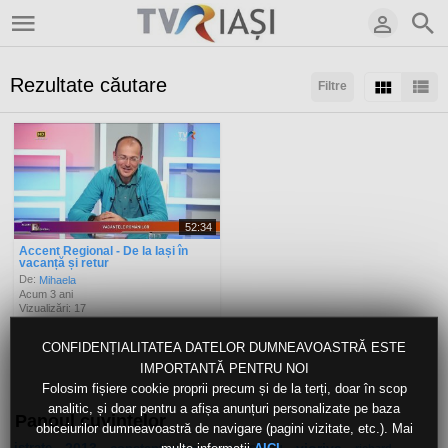
Rezultate căutare
Filtre
Sortaţi după:
Arată:
Rezultate/pagină:
52:34
Accent Regional - De la Iași în
vacanță și retur
De:
Mihaela
Acum 3 ani
Vizualizări: 17
CONFIDENȚIALITATEA DATELOR DUMNEAVOASTRĂ ESTE
IMPORTANTĂ PENTRU NOI
Folosim fișiere cookie proprii precum și de la terți, doar în scop
analitic, și doar pentru a afișa anunțuri personalizate pe baza
Panoul cuvintelor
obiceiurilor dumneavoastră de navigare (pagini vizitate, etc.). Mai