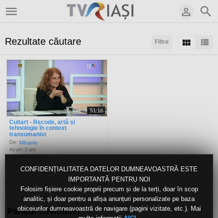
Rezultate căutare
Filtre
Sortaţi după:
Arată:
Rezultate/pagină:
51:16
Cultart - Recode, artă și
tehnologie în context
transumanist
De:
Mihaela
Acum 3 ani
Vizualizări: 10
CONFIDENȚIALITATEA DATELOR DUMNEAVOASTRĂ ESTE
IMPORTANTĂ PENTRU NOI
Folosim fișiere cookie proprii precum și de la terți, doar în scop
analitic, și doar pentru a afișa anunțuri personalizate pe baza
obiceiurilor dumneavoastră de navigare (pagini vizitate, etc.). Mai
Panoul cuvintelor