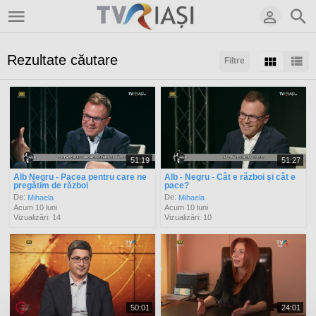
Rezultate căutare
Filtre
Sortaţi după:
Arată:
Rezultate/pagină:
51:19
51:27
Alb Negru - Pacea pentru care ne
Alb - Negru - Cât e război și cât e
pregătim de război
pace?
De:
De:
Mihaela
Mihaela
Acum 10 luni
Acum 10 luni
Vizualizări: 14
Vizualizări: 10
50:01
24:01