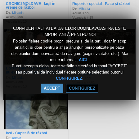
CRONICI MOLDAVE - Iașii în
Reporter special - Pace și război
vreme de război
De:
Mihaela
De:
Mihaela
Acum 3 ani
Acum 3 ani
Vizualizări: 19
Vizualizări: 10
CONFIDENȚIALITATEA DATELOR DUMNEAVOASTRĂ ESTE
IMPORTANTĂ PENTRU NOI
Folosim fișiere cookie proprii precum și de la terți, doar în scop
analitic, și doar pentru a afișa anunțuri personalizate pe baza
obiceiurilor dumneavoastră de navigare (pagini vizitate, etc.). Mai
multe informații
.
AICI
50:01
Puteți accepta global toate setările selectând butonul “ACCEPT”
Documentar - Între viaţă şi moarte
Iași, capitală de război
sau puteți valida individual fiecare opțiune selectând butonul
nu există decât un singur război
De:
Laurenţiu
De:
Mihaela
Acum 10 ani
.
CONFIGUREZ
Acum 4 ani
Vizualizări: 861
Vizualizări: 13
ACCEPT
CONFIGUREZ
Iași - Capitală de război
De:
admin