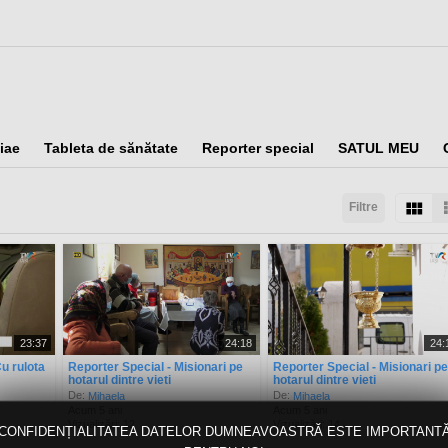
iae
Tableta de sănătate
Reporter special
SATUL MEU
Filtre
taţi după:
Arată:
Rezultate/pagină:
23:37
24:18
24:
u rulota
Reporter Special - Misionari pe
Reporter Special - Misionari p
hotarul dintre vieti
hotarul dintre vieti
De:
De:
Mihaela
Mihaela
Acum 5 ani
Acum 5 ani
Vizualizări: 12
Vizualizări: 14
CONFIDENȚIALITATEA DATELOR DUMNEAVOASTRĂ ESTE IMPORTANT