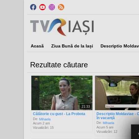
Acasă
Ziua Bună de la Iași
Descriptio Moldav
Rezultate căutare
Sor
21:33
Călătorie cu gust - La Probota
Descriptio Moldaviae - C
în vacanţă
De:
Mihaela
De:
Mihaela
Acum 2 ani
Acum 5 ani
Vizualizări: 15
Vizualizări: 12