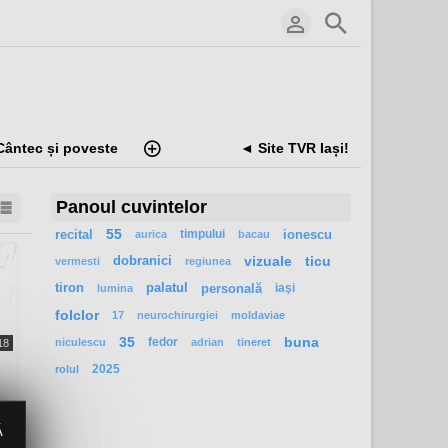
Cântec și poveste
◄ Site TVR Iași!
Panoul cuvintelor
recital
55
timpului
ionescu
aurica
bacau
dobranici
vizuale
ticu
vermesti
regiunea
tiron
palatul
personală
iaşi
lumina
folclor
17
neurochirurgiei
moldaviae
35
fedor
buna
niculescu
adrian
tineret
18
e
2025
rolul
Ă