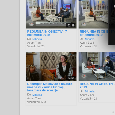
52:39
REGIUNEA IN OBIECTIV - 7
REGIUNEA IN OBIECTIV 
noiembrie 2019
octombrie 2019
De:
De:
Mihaela
Mihaela
Acum 7 ani
Acum 7 ani
Vizualizări: 26
Vizualizări: 35
23:58
Descriptio Moldaviae : Tezaure
REGIUNA IN OBIECTIV - 
umane vii - Anica Fichioş,
2019
ţesătoare de scoarţe
De:
Mihaela
De:
Mihaela
Acum 7 ani
Acum 7 ani
Vizualizări: 24
Vizualizări: 503
1