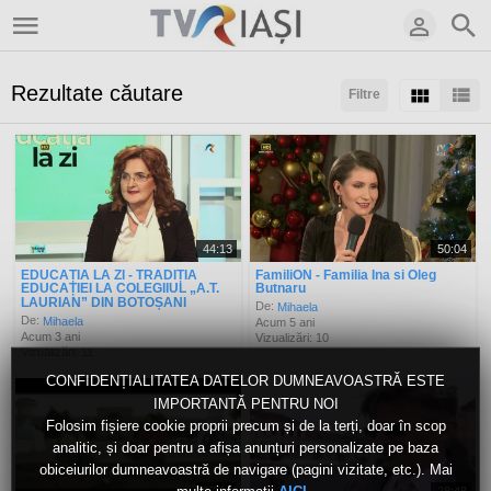
Rezultate căutare
Filtre
Sortaţi după:
Arată:
Rezultate/pagină:
44:13
50:04
EDUCAȚIA LA ZI - TRADIȚIA
FamiliON - Familia Ina si Oleg
EDUCAȚIEI LA COLEGIIUL „A.T.
Butnaru
LAURIAN” DIN BOTOȘANI
De:
Mihaela
De:
Mihaela
Acum 5 ani
Acum 3 ani
Vizualizări: 10
Vizualizări: 11
CONFIDENȚIALITATEA DATELOR DUMNEAVOASTRĂ ESTE
IMPORTANTĂ PENTRU NOI
Folosim fișiere cookie proprii precum și de la terți, doar în scop
analitic, și doar pentru a afișa anunțuri personalizate pe baza
obiceiurilor dumneavoastră de navigare (pagini vizitate, etc.). Mai
27:14
28:48