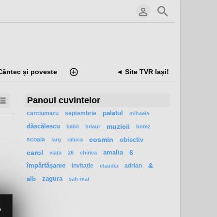
Cântec și poveste
◄ Site TVR Iași!
Panoul cuvintelor
carciumaru
septembrie
palatul
mihaela
dăscălescu
muzicii
babii
briaur
botez
scoala
cosmin
obiectiv
larg
raluca
carol
amalia
6
viața
26
chirica
împărtășanie
invitație
adrian
&
claudia
alb
zagura
sah-mat
Ă