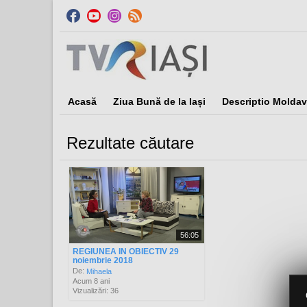
Acasă
Ziua Bună de la Iași
Descriptio Moldav
Rezultate căutare
Sor
56:05
REGIUNEA IN OBIECTIV 29
noiembrie 2018
De:
Mihaela
Acum 8 ani
Vizualizări: 36