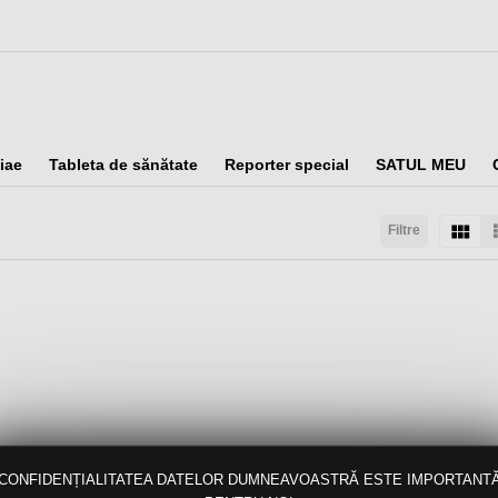
iae
Tableta de sănătate
Reporter special
SATUL MEU
Filtre
taţi după:
Arată:
Rezultate/pagină:
CONFIDENȚIALITATEA DATELOR DUMNEAVOASTRĂ ESTE IMPORTANT