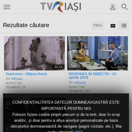
Rezultate căutare
Filtre
Sortaţi după:
Arată:
Rezultate/pagină:
52:19
51:53
Satul meu - Hilişeu Horia
REGIUNEA IN OBIECTIV - 24
aprilie 2019
De:
Mihaela
De:
Mihaela
Acum 7 ani
Acum 7 ani
Vizualizări: 79
Vizualizări: 137
CONFIDENȚIALITATEA DATELOR DUMNEAVOASTRĂ ESTE
IMPORTANTĂ PENTRU NOI
Folosim fișiere cookie proprii precum și de la terți, doar în scop
analitic, și doar pentru a afișa anunțuri personalizate pe baza
obiceiurilor dumneavoastră de navigare (pagini vizitate, etc.). Mai
52:29