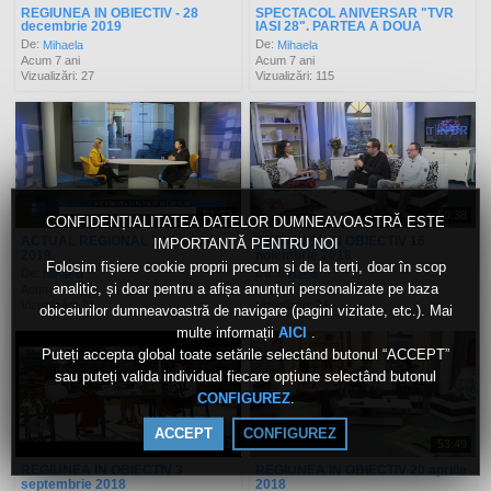
REGIUNEA IN OBIECTIV - 28
SPECTACOL ANIVERSAR "TVR
decembrie 2019
IASI 28". PARTEA A DOUA
De:
De:
Mihaela
Mihaela
Acum 7 ani
Acum 7 ani
Vizualizări: 27
Vizualizări: 115
51:33
50:38
CONFIDENȚIALITATEA DATELOR DUMNEAVOASTRĂ ESTE
ACTUAL REGIONAL 13 februarie
REGIUNEA IN OBIECTIV 16
IMPORTANTĂ PENTRU NOI
2019
noiembrie 2018
Folosim fișiere cookie proprii precum și de la terți, doar în scop
De:
De:
Mihaela
Mihaela
analitic, și doar pentru a afișa anunțuri personalizate pe baza
Acum 7 ani
Acum 8 ani
Vizualizări: 23
Vizualizări: 24
obiceiurilor dumneavoastră de navigare (pagini vizitate, etc.). Mai
multe informații
.
AICI
Puteți accepta global toate setările selectând butonul “ACCEPT”
sau puteți valida individual fiecare opțiune selectând butonul
.
CONFIGUREZ
ACCEPT
CONFIGUREZ
52:17
53:49
REGIUNEA IN OBIECTIV 3
REGIUNEA IN OBIECTIV 20 aprilie
septembrie 2018
2018