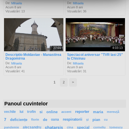
De:
De:
Mihaela
Mihaela
Acum 8 ani
Acum 8 ani
Vizualizări: 13
Vizualizări: 36
27:01
4:03:13
Descriptio Moldaviae - Manastirea
Spectacol aniversar "TVR Iasi 25"
Dragomirna
la Chisinau
De:
De:
Mihaela
Mihaela
Acum 8 ani
Acum 9 ani
Vizualizări: 41
Vizualizări: 31
1
2
>
Panoul cuvintelor
vechile
lui
trofin
si
online
reporter
maria
accent
mereuţă
7
deficiențe
de
oana
respiratorii
pian
florin
şi
cu
alecsandru
chatarsis
special
pandemie
cina
corneliu
tomescu