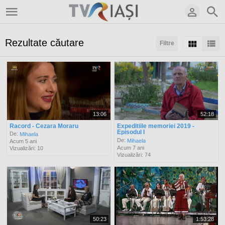
Rezultate căutare
Filtre
Sortaţi după:
Arată:
Rezultate/pagină:
13:06
52:18
Racord - Cezara Moraru
Expeditiile memoriei 2019 -
Episodul I
De:
Mihaela
De:
Mihaela
Acum 5 ani
Acum 7 ani
Vizualizări: 10
Vizualizări: 74
50:23
1:53:28