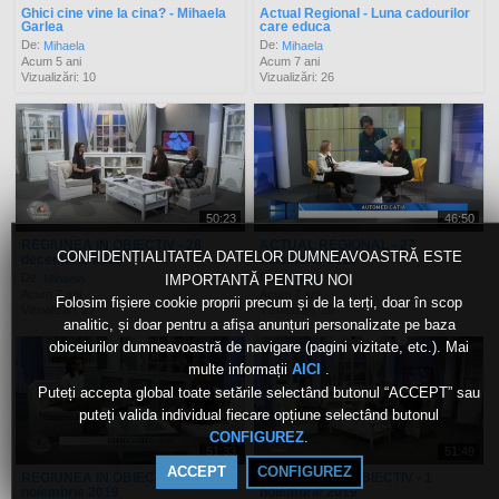
Ghici cine vine la cina? - Mihaela
Actual Regional - Luna cadourilor
Garlea
care educa
De:
De:
Mihaela
Mihaela
Acum 5 ani
Acum 7 ani
Vizualizări: 10
Vizualizări: 26
50:23
46:50
REGIUNEA IN OBIECTIV - 28
ACTUAL REGIONAL - 27
CONFIDENȚIALITATEA DATELOR DUMNEAVOASTRĂ ESTE
decembrie 2019
noiembrie 2019
De:
De:
Mihaela
Mihaela
IMPORTANTĂ PENTRU NOI
Acum 7 ani
Acum 7 ani
Folosim fișiere cookie proprii precum și de la terți, doar în scop
Vizualizări: 27
Vizualizări: 26
analitic, și doar pentru a afișa anunțuri personalizate pe baza
obiceiurilor dumneavoastră de navigare (pagini vizitate, etc.). Mai
multe informații
.
AICI
Puteți accepta global toate setările selectând butonul “ACCEPT” sau
puteți valida individual fiecare opțiune selectând butonul
.
CONFIGUREZ
51:33
51:49
ACCEPT
CONFIGUREZ
REGIUNEA IN OBIECTIV - 18
REGIUNEA IN OBIECTIV - 1
noiembrie 2019
noiembrie 2019