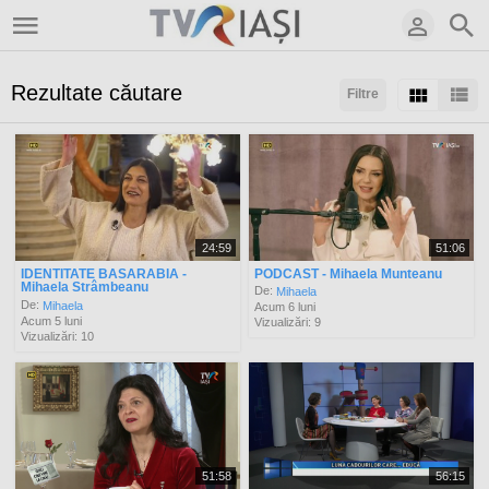
Rezultate căutare
Filtre
Sortaţi după:
Arată:
Rezultate/pagină:
24:59
51:06
IDENTITATE BASARABIA -
PODCAST - Mihaela Munteanu
Mihaela Strâmbeanu
De:
Mihaela
De:
Mihaela
Acum 6 luni
Acum 5 luni
Vizualizări: 9
Vizualizări: 10
51:58
56:15