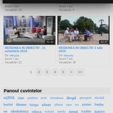
De:
De:
Mihaela
Mihaela
Acum 7 ani
Acum 7 ani
Vizualizări: 20
Vizualizări: 9
51:32
52:37
REGIUNEA IN OBIECTIV - 21
REGIUNEA IN OBIECTIV 3 iulie
octombrie 2019
2019
De:
De:
Mihaela
Mihaela
Acum 7 ani
Acum 7 ani
Vizualizări: 22
Vizualizări: 38
1
2
3
4
5
>
>>
Panoul cuvintelor
sij2016
stan
lângă
gradina
prim
loreadana
gherghel
dănăilă
burlui
tănase
lungu
elisei
pintilei
limba
sfîntul
vara
iva
ne
săndulescu
raluca
ionuţ
traditie
bahrin
richard
sandu