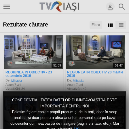
Rezultate căutare
Filtre
Sortaţi după:
Arată:
Rezultate/pagină:
51:59
51:47
REGIUNEA IN OBIECTIV - 23
REGIUNEA IN OBIECTIV 20 martie
octombrie 2019
2019
De:
De:
Mihaela
Mihaela
Acum 7 ani
Acum 7 ani
Vizualizări: 24
Vizualizări: 42
CONFIDENȚIALITATEA DATELOR DUMNEAVOASTRĂ ESTE
IMPORTANTĂ PENTRU NOI
Folosim fișiere cookie proprii precum și de la terți, doar în scop
analitic, și doar pentru a afișa anunțuri personalizate pe baza
obiceiurilor dumneavoastră de navigare (pagini vizitate, etc.). Mai
52:45
52:49