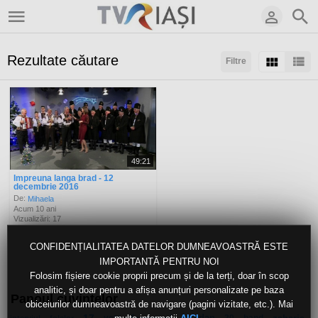
Rezultate căutare
Filtre
Sortaţi după:
Arată:
Rezultate/pagină:
49:21
Impreuna langa brad - 12
decembrie 2016
De:
Mihaela
Acum 10 ani
Vizualizări: 17
CONFIDENȚIALITATEA DATELOR DUMNEAVOASTRĂ ESTE
IMPORTANTĂ PENTRU NOI
Folosim fișiere cookie proprii precum și de la terți, doar în scop
analitic, și doar pentru a afișa anunțuri personalizate pe baza
Panoul cuvintelor
obiceiurilor dumneavoastră de navigare (pagini vizitate, etc.). Mai