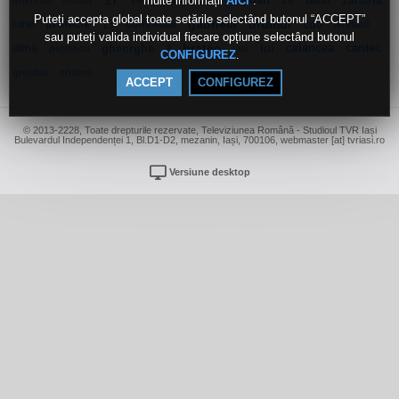
multe informații
.
17
veta
farmecul
loredan
20
band
zaharia
AICI
interviul
folclor
Puteți accepta global toate setările selectând butonul “ACCEPT”
cine
proiecte
13
consiliului
gabriela
drumul
cov
leonard
sau puteți valida individual fiecare opțiune selectând butonul
dima
gheorghe
bratec
lui
calancea
cantec
petrescu
2
iasi
.
CONFIGUREZ
grojdea
cristos
ACCEPT
CONFIGUREZ
© 2013-2228, Toate drepturile rezervate, Televiziunea Română - Studioul TVR Iași
Bulevardul Independenței 1, Bl.D1-D2, mezanin, Iași, 700106, webmaster [at] tvriasi.ro
Versiune desktop