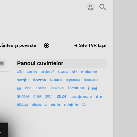
Cântec și poveste
◄ Site TVR Iași!
Panoul cuvintelor
aprilie
daria
sfr
matache
afis
arvinte”
sergiu
cozma
tabara
regiunea
februarie
sa
cea
sorina
lacatusu
ilisei
cascaval
grigore
cina
2024
tradiționale
din
2014
eficientă
ciuta
relațiile
blăjuţă
10
Ă