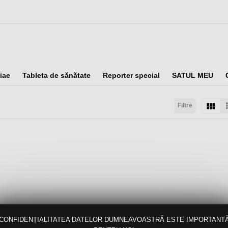
iae
Tableta de sănătate
Reporter special
SATUL MEU
Filtre
taţi după:
Arată:
Rezultate/pagină:
CONFIDENȚIALITATEA DATELOR DUMNEAVOASTRĂ ESTE IMPORTANT