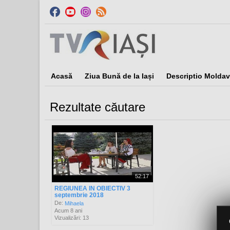
Acasă
Ziua Bună de la Iași
Descriptio Moldav
Rezultate căutare
Sor
52:17
REGIUNEA IN OBIECTIV 3
septembrie 2018
De:
Mihaela
Acum 8 ani
Vizualizări: 13