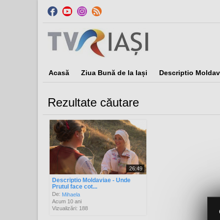
Acasă
Ziua Bună de la Iași
Descriptio Moldav
Rezultate căutare
Sor
26:49
Descriptio Moldaviae - Unde
Prutul face cot...
De:
Mihaela
Acum 10 ani
Vizualizări: 188