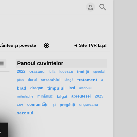
Cântec și poveste
◄ Site TVR Iași!
Panoul cuvintelor
2022
orasanu
lucescu
tradiții
iulia
special
dorul
ansamblul
tratament
plan
lângă
a
brad
dragan
timpului
iași
interviul
mihăiliuc
talgat
apreutesei
2025
mihalache
cov
comunității
și
pregătiţi
ungureanu
sezonul
Ă