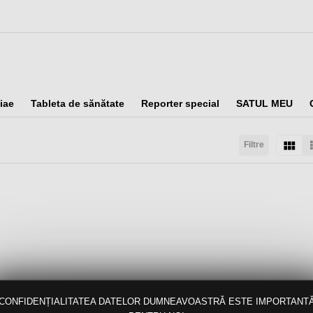
iae
Tableta de sănătate
Reporter special
SATUL MEU
Filtre
taţi după:
Arată:
Rezultate/pagină:
CONFIDENȚIALITATEA DATELOR DUMNEAVOASTRĂ ESTE IMPORTANT