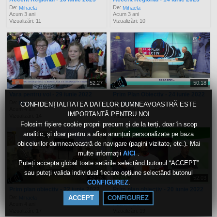
De:
De:
Mihaela
Mihaela
Acum 3 ani
Acum 3 ani
Vizualizări: 11
Vizualizări: 10
52:27
50:18
Vara pentru voi - 29 iunie 2022
Prim Plan Obiectiv - 24 iunie 2022
De:
De:
Mihaela
Mihaela
CONFIDENȚIALITATEA DATELOR DUMNEAVOASTRĂ ESTE
Acum 4 ani
Acum 4 ani
IMPORTANTĂ PENTRU NOI
Vizualizări: 14
Vizualizări: 13
Folosim fișiere cookie proprii precum și de la terți, doar în scop
analitic, și doar pentru a afișa anunțuri personalizate pe baza
obiceiurilor dumneavoastră de navigare (pagini vizitate, etc.). Mai
multe informații
.
AICI
Puteți accepta global toate setările selectând butonul “ACCEPT”
sau puteți valida individual fiecare opțiune selectând butonul
52:28
52:03
.
CONFIGUREZ
Prim plan obiectiv - 22 iunie 2022
Prim plan obiectiv - 20 iunie 2022
De:
De:
ACCEPT
CONFIGUREZ
Mihaela
Mihaela
Acum 4 ani
Acum 4 ani
Vizualizări: 17
Vizualizări: 19