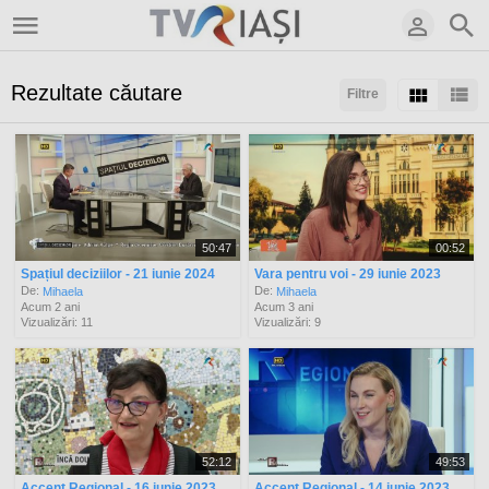
Rezultate căutare
Filtre
Sortaţi după:
Arată:
Rezultate/pagină:
50:47
00:52
Spațiul deciziilor - 21 iunie 2024
Vara pentru voi - 29 iunie 2023
De:
De:
Mihaela
Mihaela
Acum 2 ani
Acum 3 ani
Vizualizări: 11
Vizualizări: 9
52:12
49:53
Accent Regional - 16 iunie 2023
Accent Regional - 14 iunie 2023