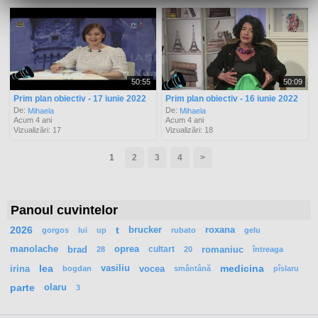
50:55
50:09
Prim plan obiectiv - 17 iunie 2022
Prim plan obiectiv - 16 iunie 2022
De:
De:
Mihaela
Mihaela
Acum 4 ani
Acum 4 ani
Vizualizări: 17
Vizualizări: 18
1
2
3
4
>
Panoul cuvintelor
2026
t
brucker
roxana
gorgos
lui
up
rubato
gelu
manolache
brad
oprea
cultart
romaniuc
28
20
întreaga
irina
lea
vasiliu
vocea
medicina
bogdan
smântână
pîslaru
parte
olaru
3