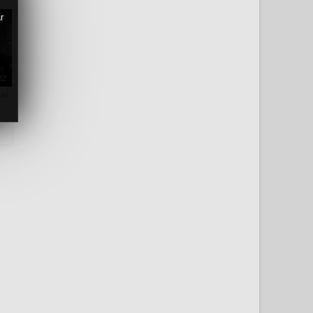
r
32
ai