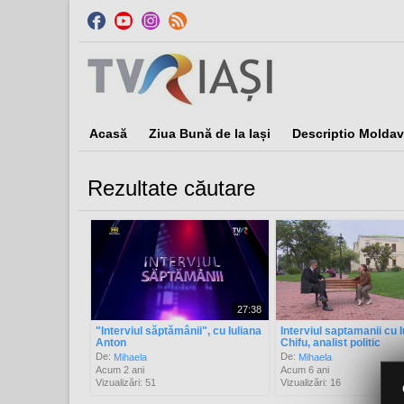
Acasă
Ziua Bună de la Iași
Descriptio Moldav
Rezultate căutare
Sor
27:38
"Interviul săptămânii", cu Iuliana
Interviul saptamanii cu I
Anton
Chifu, analist politic
De:
De:
Mihaela
Mihaela
Acum 2 ani
Acum 6 ani
Vizualizări: 51
Vizualizări: 16