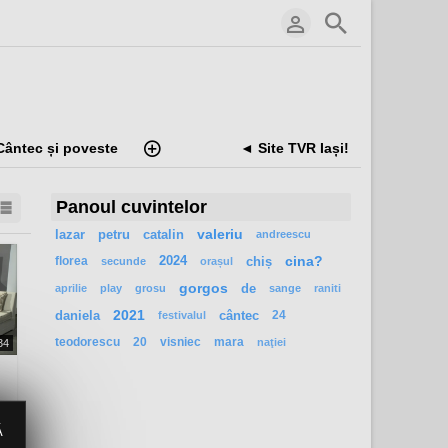
Cântec și poveste
◄ Site TVR Iași!
Panoul cuvintelor
lazar
petru
catalin
valeriu
andreescu
florea
2024
chiș
cina?
secunde
orașul
gorgos
de
aprilie
play
grosu
sange
raniti
daniela
2021
cântec
24
festivalul
teodorescu
20
visniec
mara
naţiei
34
Ă