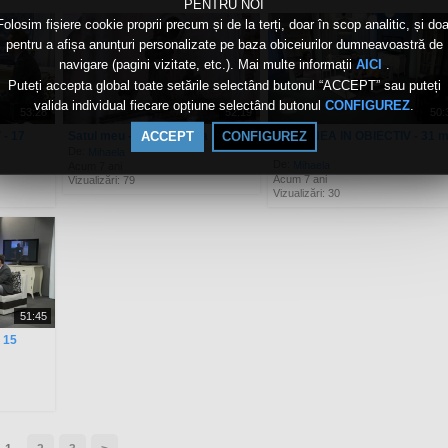
PENTRU NOI
Folosim fișiere cookie proprii precum și de la terți, doar în scop analitic, și doa
pentru a afișa anunțuri personalizate pe baza obiceiurilor dumneavoastră de
navigare (pagini vizitate, etc.). Mai multe informații
.
AICI
Puteți accepta global toate setările selectând butonul “ACCEPT” sau puteți
valida individual fiecare opțiune selectând butonul
.
CONFIGUREZ
53:28
52:19
50:
- 17
Satul meu - Hilişeu Horia
REGIUNEA IN OBIECTIV - 31 m
ACCEPT
CONFIGUREZ
2019
De:
Mihaela
De:
Mihaela
Acum 7 ani
Acum 7 ani
Vizualizări: 79
Vizualizări: 30
51:45
 15