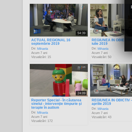
54:39
ACTUAL REGIONAL 16
REGIUNEA IN OBIECTIV 
septembrie 2019
iulie 2019
De:
De:
Mihaela
Mihaela
Acum 7 ani
Acum 7 ani
Vizualizări: 15
Vizualizări: 50
24:09
Reporter Special - În căutarea
REGIUNEA IN OBICTIV -
sinelui - intervenţie timpurie şi
aprilie 2019
terapie în autism
De:
Mihaela
De:
Mihaela
Acum 7 ani
Acum 7 ani
Vizualizări: 43
Vizualizări: 172