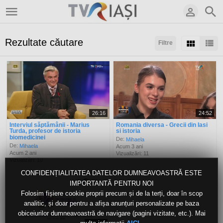
Rezultate căutare
Filtre
Sortaţi după:
Arată:
Rezultate/pagină:
26:16
24:52
Interviul săptămânii - Marius
Romania diversa - Grecii din Iasi
Turda, profesor de istoria
si istoria
biomedicinei
De:
Mihaela
De:
Mihaela
Acum 3 ani
Acum 2 ani
Vizualizări: 11
Vizualizări: 10
CONFIDENȚIALITATEA DATELOR DUMNEAVOASTRĂ ESTE
IMPORTANTĂ PENTRU NOI
Folosim fișiere cookie proprii precum și de la terți, doar în scop
analitic, și doar pentru a afișa anunțuri personalizate pe baza
obiceiurilor dumneavoastră de navigare (pagini vizitate, etc.). Mai
2:09:43