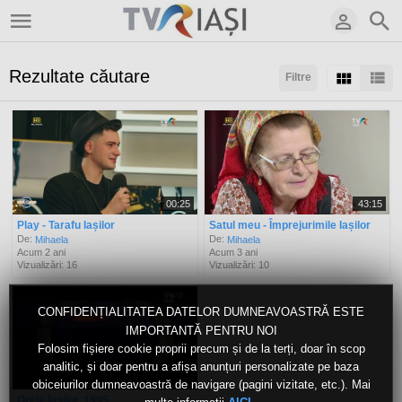
Rezultate căutare
Filtre
Sortaţi după:
Arată:
Rezultate/pagină:
00:25
43:15
Play - Tarafu Iașilor
Satul meu - Împrejurimile Iașilor
De:
De:
Mihaela
Mihaela
Acum 2 ani
Acum 3 ani
Vizualizări: 16
Vizualizări: 10
CONFIDENȚIALITATEA DATELOR DUMNEAVOASTRĂ ESTE
IMPORTANTĂ PENTRU NOI
Folosim fișiere cookie proprii precum și de la terți, doar în scop
analitic, și doar pentru a afișa anunțuri personalizate pe baza
obiceiurilor dumneavoastră de navigare (pagini vizitate, etc.). Mai
Orele Iasilor, 1995