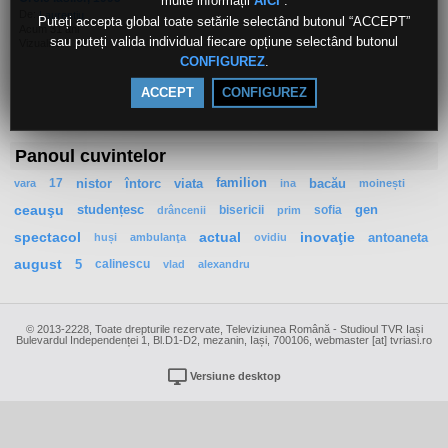
multe informații
.
AICI
De:
Laurentiu
Puteți accepta global toate setările selectând butonul “ACCEPT”
Acum 31 ani
sau puteți valida individual fiecare opțiune selectând butonul
Vizualizări: 22
.
CONFIGUREZ
ACCEPT
CONFIGUREZ
Panoul cuvintelor
17
nistor
întorc
viata
familion
bacău
vara
ina
moinești
ceauşu
studențesc
bisericii
sofia
gen
drâncenii
prim
spectacol
actual
inovaţie
antoaneta
huși
ambulanţa
ovidiu
august
5
calinescu
vlad
alexandru
© 2013-2228, Toate drepturile rezervate, Televiziunea Română - Studioul TVR Iași
Bulevardul Independenței 1, Bl.D1-D2, mezanin, Iași, 700106, webmaster [at] tvriasi.ro
Versiune desktop