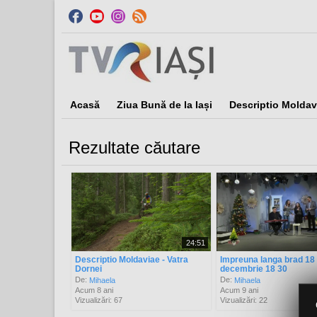
Acasă
Ziua Bună de la Iași
Descriptio Moldav
Rezultate căutare
Sor
24:51
Descriptio Moldaviae - Vatra
Impreuna langa brad 18
Dornei
decembrie 18 30
De:
De:
Mihaela
Mihaela
Acum 8 ani
Acum 9 ani
Vizualizări: 67
Vizualizări: 22