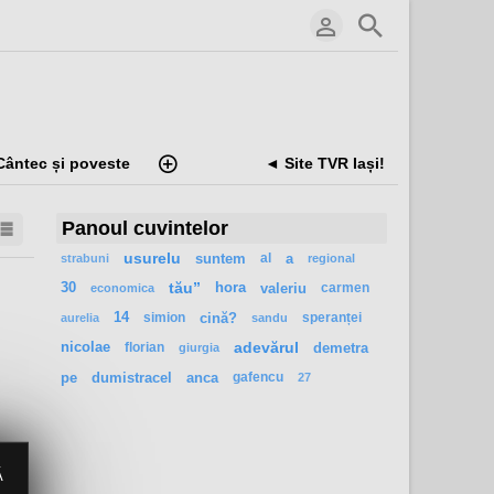
Cântec și poveste
◄ Site TVR Iași!
Panoul cuvintelor
usurelu
suntem
al
a
strabuni
regional
30
tău”
hora
valeriu
carmen
economica
14
simion
cină?
speranței
aurelia
sandu
nicolae
florian
adevărul
demetra
giurgia
pe
dumistracel
anca
gafencu
27
Ă