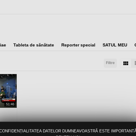
iae
Tableta de sănătate
Reporter special
SATUL MEU
Filtre
taţi după:
Arată:
Rezultate/pagină:
51:46
CONFIDENȚIALITATEA DATELOR DUMNEAVOASTRĂ ESTE IMPORTANT