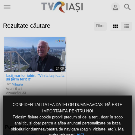
Rezultate căutare
Filtre
Sortaţi după:
Arată:
Rezultate/pagină:
24:09
Iaşii marilor iubiri: "Vin la Iaşi ca la
un ţărm fericit"
De:
Mihaela
Acum 6 ani
Vizualizări: 33
CONFIDENȚIALITATEA DATELOR DUMNEAVOASTRĂ ESTE
IMPORTANTĂ PENTRU NOI
Folosim fișiere cookie proprii precum și de la terți, doar în scop
analitic, și doar pentru a afișa anunțuri personalizate pe baza
Panoul cuvintelor
obiceiurilor dumneavoastră de navigare (pagini vizitate, etc.). Mai