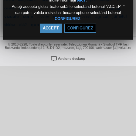
multe informații
.
măgurianu
mea
19
iv
băhnărel
AICI
tvriasi
performanțele
si
Puteți accepta global toate setările selectând butonul “ACCEPT”
vară
fatima
morar
cina?
jurcan
costas
lumina
impreuna
sau puteți valida individual fiecare opțiune selectând butonul
vizuale
sorin
managerilor
agricol
jurnalul
nicolae
poveşti
.
CONFIGUREZ
quo
paralele
invatamantul
chirica
citit?
ACCEPT
CONFIGUREZ
© 2013-2228, Toate drepturile rezervate, Televiziunea Română - Studioul TVR Iași
Bulevardul Independenței 1, Bl.D1-D2, mezanin, Iași, 700106, webmaster [at] tvriasi.ro
Versiune desktop