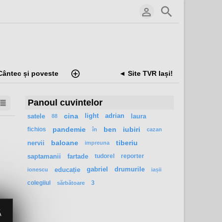
Cântec și poveste
◄ Site TVR Iași!
Panoul cuvintelor
satele
cina
light
adrian
laura
88
fichios
pandemie
ben
iubiri
în
cazan
nervii
baloane
tiberiu
impreuna
saptamanii
fartade
tudorel
reporter
educație
gabriel
drumurile
ionescu
iașii
colegiiul
3
sărbătoare
Ă