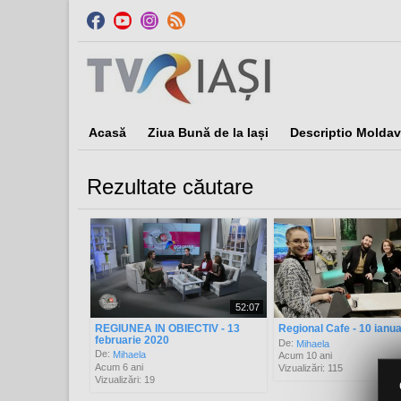
Acasă
Ziua Bună de la Iași
Descriptio Moldav
Rezultate căutare
Sor
52:07
REGIUNEA IN OBIECTIV - 13
Regional Cafe - 10 ianu
februarie 2020
De:
Mihaela
De:
Mihaela
Acum 10 ani
Acum 6 ani
Vizualizări: 115
Vizualizări: 19