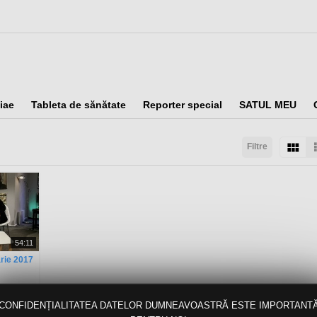
iae
Tableta de sănătate
Reporter special
SATUL MEU
Filtre
taţi după:
Arată:
Rezultate/pagină:
54:11
arie 2017
CONFIDENȚIALITATEA DATELOR DUMNEAVOASTRĂ ESTE IMPORTANT