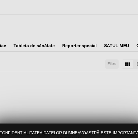
iae
Tableta de sănătate
Reporter special
SATUL MEU
Filtre
taţi după:
Arată:
Rezultate/pagină:
CONFIDENȚIALITATEA DATELOR DUMNEAVOASTRĂ ESTE IMPORTANT