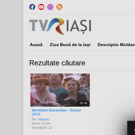
Acasă
Ziua Bună de la Iași
Descriptio Moldav
Rezultate căutare
Sor
26:46
Identitate Basarabia - Gustar
2014
De:
Mihaela
Acum 12 ani
Vizualizări: 12