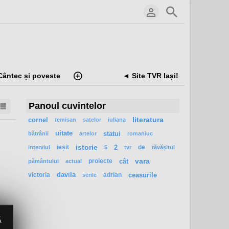
Cântec și poveste
◄ Site TVR Iași!
Panoul cuvintelor
cornel
literatura
temisan
satelor
iuliana
uitate
statui
bătrânii
artelor
romaniuc
ieșit
istorie
2
de
interviul
5
tvr
răvășitul
proiecte
cât
vara
pământului
actual
victoria
davila
adrian
ceasurile
serile
Ă