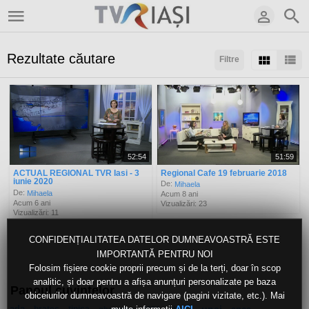
Rezultate căutare
Filtre
Sortaţi după:
Arată:
Rezultate/pagină:
52:54
51:59
ACTUAL REGIONAL TVR Iasi - 3
Regional Cafe 19 februarie 2018
iunie 2020
De:
Mihaela
De:
Mihaela
Acum 8 ani
Acum 6 ani
Vizualizări: 23
Vizualizări: 11
CONFIDENȚIALITATEA DATELOR DUMNEAVOASTRĂ ESTE
IMPORTANTĂ PENTRU NOI
Folosim fișiere cookie proprii precum și de la terți, doar în scop
analitic, și doar pentru a afișa anunțuri personalizate pe baza
Panoul cuvintelor
obiceiurilor dumneavoastră de navigare (pagini vizitate, etc.). Mai