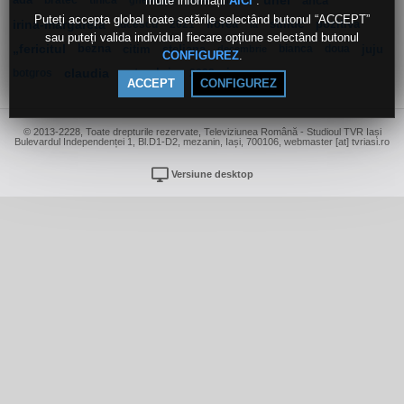
multe informații
.
ada
bratec
tinica
chirilă
unei
anca
AICI
gheorghe
2024
Puteți accepta global toate setările selectând butonul “ACCEPT”
irina-margareta
lucescu
2021
florea
stiliuc
pozitiva
la
sau puteți valida individual fiecare opțiune selectând butonul
„fericitul
bezna
citim
steliana
bianca
doua
juju
decembrie
.
CONFIGUREZ
botgros
claudia
octombrie
2022
james
ACCEPT
CONFIGUREZ
© 2013-2228, Toate drepturile rezervate, Televiziunea Română - Studioul TVR Iași
Bulevardul Independenței 1, Bl.D1-D2, mezanin, Iași, 700106, webmaster [at] tvriasi.ro
Versiune desktop