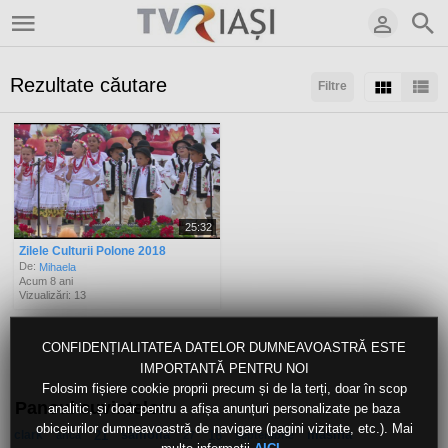
Rezultate căutare
Filtre
Sortaţi după:
Arată:
Rezultate/pagină:
25:32
Zilele Culturii Polone 2018
De:
Mihaela
Acum 8 ani
Vizualizări: 13
CONFIDENȚIALITATEA DATELOR DUMNEAVOASTRĂ ESTE
IMPORTANTĂ PENTRU NOI
Folosim fișiere cookie proprii precum și de la terți, doar în scop
Panoul cuvintelor
analitic, și doar pentru a afișa anunțuri personalizate pe baza
obiceiurilor dumneavoastră de navigare (pagini vizitate, etc.). Mai
clark
21
samoila
16
masina
anca
27
septembrie