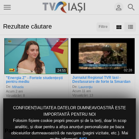
Rezultate căutare
Filtre
Sortaţi după:
Arată:
Rezultate/pagină:
02:28
24:55
Jurnalul Regional TVR Iasi -
"Energia Z" - Fortele studențești
Desfasurare de forte la Smardan
pentru mediu
De:
De:
Laurenţiu
Mihaela
Acum 11 ani
Acum 2 ani
Vizualizări: 13
Vizualizări: 8
CONFIDENȚIALITATEA DATELOR DUMNEAVOASTRĂ ESTE
IMPORTANTĂ PENTRU NOI
Folosim fișiere cookie proprii precum și de la terți, doar în scop
analitic, și doar pentru a afișa anunțuri personalizate pe baza
Panoul cuvintelor
obiceiurilor dumneavoastră de navigare (pagini vizitate, etc.). Mai