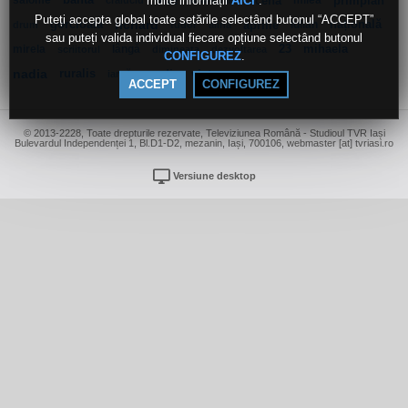
multe informații
.
salomé
banta
via!
scena
milea
primplan
AICI
craiuciu
drumurile
Puteți accepta global toate setările selectând butonul “ACCEPT”
gorcioaia
richard
aprilie
iulian
națională
drum
tudor
alina
sau puteți valida individual fiecare opțiune selectând butonul
mirela
lângă
23
mihaela
scriitorul
dimineata
dezvoltarea
.
CONFIGUREZ
nadia
ruralis
avedis
viata
iarnă
ACCEPT
CONFIGUREZ
© 2013-2228, Toate drepturile rezervate, Televiziunea Română - Studioul TVR Iași
Bulevardul Independenței 1, Bl.D1-D2, mezanin, Iași, 700106, webmaster [at] tvriasi.ro
Versiune desktop