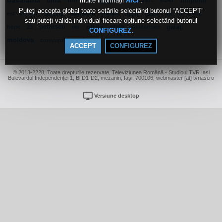
multe informații
.
basarabia
cina
intr
tvr
august
liber
timpului
AICI
moscaliuc
Puteți accepta global toate setările selectând butonul “ACCEPT”
scena
oisteanu
nadia
ioan
istov
dr
est
adrian
cascaval
sau puteți valida individual fiecare opțiune selectând butonul
petrescu
oltita
stela
galaţi
hope
23
ina
solidaritate
.
CONFIGUREZ
moldova
sofron
constantin
ACCEPT
CONFIGUREZ
© 2013-2228, Toate drepturile rezervate, Televiziunea Română - Studioul TVR Iași
Bulevardul Independenței 1, Bl.D1-D2, mezanin, Iași, 700106, webmaster [at] tvriasi.ro
Versiune desktop