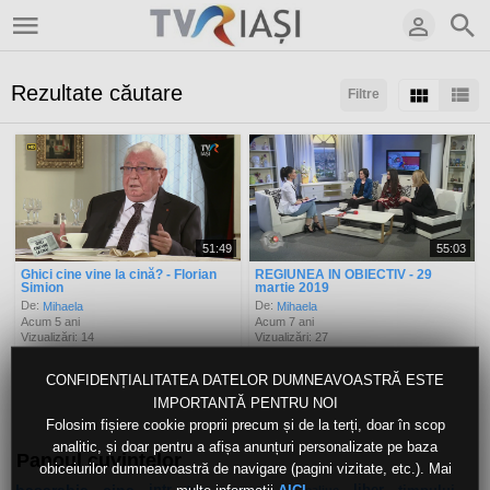
Rezultate căutare
Filtre
Sortaţi după:
Arată:
Rezultate/pagină:
51:49
55:03
Ghici cine vine la cină? - Florian
REGIUNEA IN OBIECTIV - 29
Simion
martie 2019
De:
De:
Mihaela
Mihaela
Acum 5 ani
Acum 7 ani
Vizualizări: 14
Vizualizări: 27
CONFIDENȚIALITATEA DATELOR DUMNEAVOASTRĂ ESTE
IMPORTANTĂ PENTRU NOI
Folosim fișiere cookie proprii precum și de la terți, doar în scop
analitic, și doar pentru a afișa anunțuri personalizate pe baza
Panoul cuvintelor
obiceiurilor dumneavoastră de navigare (pagini vizitate, etc.). Mai