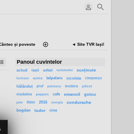
Cântec și poveste
◄ Site TVR Iași!
Panoul cuvintelor
actual
iașii
urtoi
susținute
turismului
talpalaru
nicoleta
cimpoeșu
butnaru
aurica
hălănduț
prof
teodora
petrescu
piticot
madalina
cafe
emanoil
gotcu
peppers
iftimi
2016
condurache
prin
energia
bogdan
tudor
cine
Ă