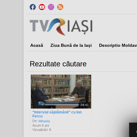
Acasă
Ziua Bună de la Iași
Descriptio Moldav
Rezultate căutare
Sor
24:41
“Interviul săptămânii” cu Ion
Fercu
De:
Mihaela
Acum 6 ani
Vizualizări: 8