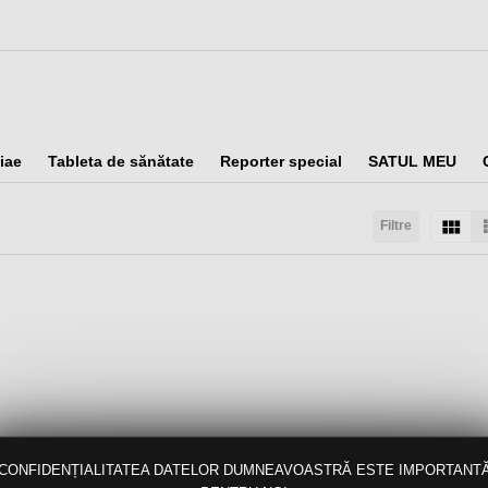
iae
Tableta de sănătate
Reporter special
SATUL MEU
Filtre
taţi după:
Arată:
Rezultate/pagină:
CONFIDENȚIALITATEA DATELOR DUMNEAVOASTRĂ ESTE IMPORTANT