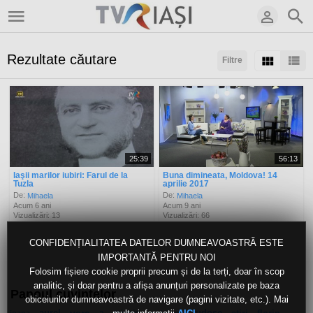
Rezultate căutare
Filtre
Sortaţi după:
Arată:
Rezultate/pagină:
25:39
56:13
Iaşii marilor iubiri: Farul de la
Buna dimineata, Moldova! 14
Tuzla
aprilie 2017
De:
De:
Mihaela
Mihaela
Acum 6 ani
Acum 9 ani
Vizualizări: 13
Vizualizări: 66
CONFIDENȚIALITATEA DATELOR DUMNEAVOASTRĂ ESTE
IMPORTANTĂ PENTRU NOI
Folosim fișiere cookie proprii precum și de la terți, doar în scop
analitic, și doar pentru a afișa anunțuri personalizate pe baza
Panoul cuvintelor
obiceiurilor dumneavoastră de navigare (pagini vizitate, etc.). Mai