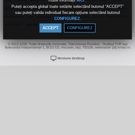
multe informații
.
aurel
vera
a
miopie
tudose
știri
florin
AICI
ioana
codreanu
Puteți accepta global toate setările selectând butonul “ACCEPT”
editie
2020
buna
blăjuţă
românia
alui
capsa
loc
felicia
sau puteți valida individual fiecare opțiune selectând butonul
moldaviae
ochilor
chirleşan
mahala
perspectiva
laiu
brînză
.
CONFIGUREZ
vasile
stai…
septembrie
ACCEPT
CONFIGUREZ
© 2013-2228, Toate drepturile rezervate, Televiziunea Română - Studioul TVR Iași
Bulevardul Independenței 1, Bl.D1-D2, mezanin, Iași, 700106, webmaster [at] tvriasi.ro
Versiune desktop