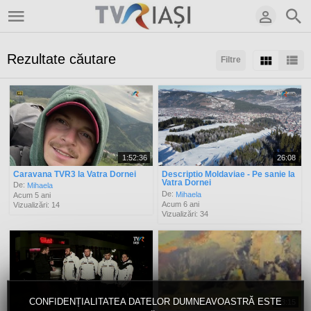
Rezultate căutare
Filtre
Sortaţi după:
Arată:
Rezultate/pagină:
1:52:36
26:08
Caravana TVR3 la Vatra Dornei
Descriptio Moldaviae - Pe sanie la
Vatra Dornei
De:
Mihaela
De:
Mihaela
Acum 5 ani
Acum 6 ani
Vizualizări: 14
Vizualizări: 34
CONFIDENȚIALITATEA DATELOR DUMNEAVOASTRĂ ESTE
13:15