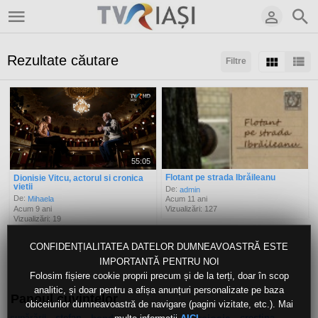
Rezultate căutare
Filtre
Sortaţi după:
Arată:
Rezultate/pagină:
55:05
Flotant pe strada Ibrăileanu
Dionisie Vitcu, actorul si cronica
vietii
De:
admin
De:
Mihaela
Acum 11 ani
Acum 9 ani
Vizualizări: 127
Vizualizări: 19
CONFIDENȚIALITATEA DATELOR DUMNEAVOASTRĂ ESTE
IMPORTANTĂ PENTRU NOI
Folosim fișiere cookie proprii precum și de la terți, doar în scop
analitic, și doar pentru a afișa anunțuri personalizate pe baza
Panoul cuvintelor
obiceiurilor dumneavoastră de navigare (pagini vizitate, etc.). Mai