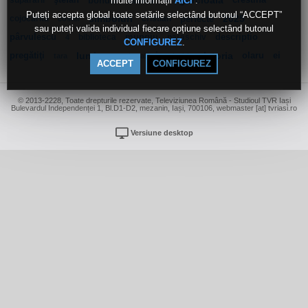
multe informații
.
supărării
ştefan
bondor
aurica
cf
gorcioaia
crestina
AICI
Puteți accepta global toate setările selectând butonul “ACCEPT”
cojocarita
simboluri
cristian
perfecte
2025
costel
sau puteți valida individual fiecare opțiune selectând butonul
pârvulescu
biblioteca
mungiu
paraschiv
descriptio
4
.
CONFIGUREZ
pregătiţi
lumina
in
victoria
olaru
ei
tara
regional
bobi
ACCEPT
CONFIGUREZ
© 2013-2228, Toate drepturile rezervate, Televiziunea Română - Studioul TVR Iași
Bulevardul Independenței 1, Bl.D1-D2, mezanin, Iași, 700106, webmaster [at] tvriasi.ro
Versiune desktop