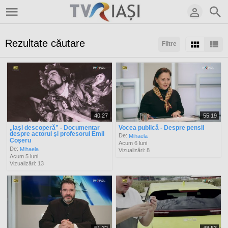
Rezultate căutare
Filtre
Sortaţi după:
Arată:
Rezultate/pagină:
40:27
55:19
„Iaşi descoperă” - Documentar
Vocea publică - Despre pensii
despre actorul şi profesorul Emil
De:
Mihaela
Coşeru
Acum 6 luni
De:
Mihaela
Vizualizări: 8
Acum 5 luni
Vizualizări: 13