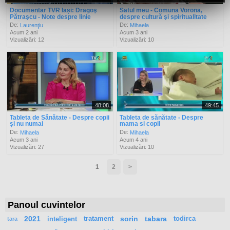
Documentar TVR Iași: Dragoş
Satul meu - Comuna Vorona,
Pătraşcu - Note despre linie
despre cultură şi spiritualitate
De:
De:
Laurenţiu
Mihaela
Acum 2 ani
Acum 3 ani
Vizualizări: 12
Vizualizări: 10
48:08
49:45
Tableta de Sănătate - Despre copii
Tableta de sănătate - Despre
și nu numai
mama si copil
De:
De:
Mihaela
Mihaela
Acum 3 ani
Acum 4 ani
Vizualizări: 27
Vizualizări: 10
1
2
>
Panoul cuvintelor
2021
inteligent
tratament
sorin
tabara
todirca
tara