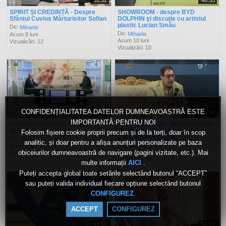
51:32
48:53
SPIRIT ȘI CREDINȚĂ - Despre
SHOWROOM - despre BYD
Sfântul Cuvios Mărturisitor Sofian
DOLPHIN şi discuţie cu artistul
plastic Lucian Smău
De:
Mihaela
De:
Mihaela
Acum 8 luni
Acum 10 luni
Vizualizări: 12
Vizualizări: 10
CONFIDENȚIALITATEA DATELOR DUMNEAVOASTRĂ ESTE
22:51
49:56
IMPORTANTĂ PENTRU NOI
Lumina Creștinului - Sinodul
Accent Regional - Despre spațiile
despre Sinodalitate
alternative. Cu Dragoș Buhagiar
Folosim fișiere cookie proprii precum și de la terți, doar în scop
și Constantin Chiriac
De:
Mihaela
analitic, și doar pentru a afișa anunțuri personalizate pe baza
De:
Mihaela
Acum 2 ani
obiceiurilor dumneavoastră de navigare (pagini vizitate, etc.). Mai
Acum 2 ani
Vizualizări: 12
Vizualizări: 12
multe informații
.
AICI
Puteți accepta global toate setările selectând butonul “ACCEPT”
sau puteți valida individual fiecare opțiune selectând butonul
.
CONFIGUREZ
ACCEPT
CONFIGUREZ
44:56
51:47