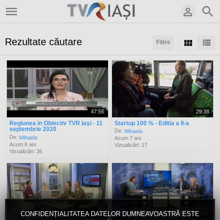
Rezultate căutare
Filtre
Sortaţi după:
Arată:
Rezultate/pagină:
47:56
29:38
Regiunea in Obiectiv TVR Iaşi - 11
Startup 100 % - Editia a II-a
septembrie 2020
De:
Mihaela
De:
Mihaela
Acum 7 ani
Acum 6 ani
Vizualizări: 17
Vizualizări: 36
CONFIDENȚIALITATEA DATELOR DUMNEAVOASTRĂ ESTE
52:14
54:41