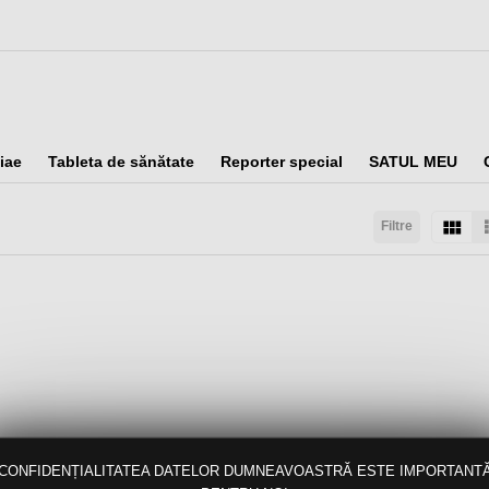
iae
Tableta de sănătate
Reporter special
SATUL MEU
Filtre
taţi după:
Arată:
Rezultate/pagină:
CONFIDENȚIALITATEA DATELOR DUMNEAVOASTRĂ ESTE IMPORTANT