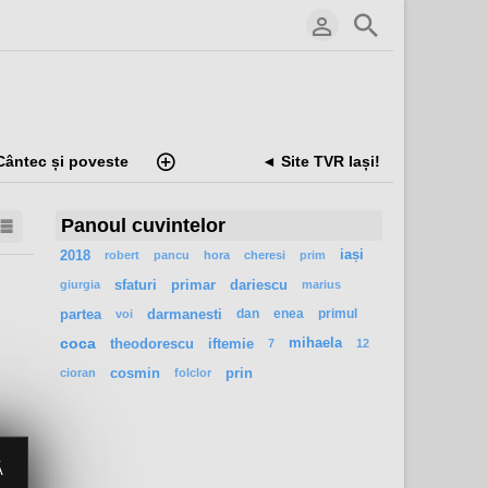
Cântec și poveste
◄ Site TVR Iași!
Panoul cuvintelor
2018
iași
robert
pancu
hora
cheresi
prim
sfaturi
primar
dariescu
giurgia
marius
partea
darmanesti
dan
enea
primul
voi
coca
theodorescu
iftemie
mihaela
7
12
cosmin
prin
cioran
folclor
Ă