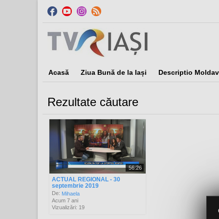
Acasă
Ziua Bună de la Iași
Descriptio Moldav
Rezultate căutare
Sor
56:26
ACTUAL REGIONAL - 30
septembrie 2019
De:
Mihaela
Acum 7 ani
Vizualizări: 19