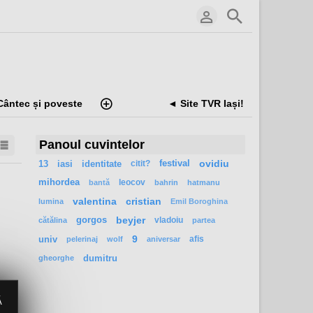
Cântec și poveste
◄ Site TVR Iași!
Panoul cuvintelor
13
iasi
identitate
citit?
festival
ovidiu
mihordea
leocov
bantă
bahrin
hatmanu
valentina
cristian
lumina
Emil Boroghina
gorgos
beyjer
vladoiu
cătălina
partea
univ
9
afis
pelerinaj
wolf
aniversar
dumitru
gheorghe
Ă