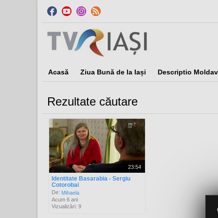
Acasă
Ziua Bună de la Iași
Descriptio Moldav
Rezultate căutare
Sor
23:54
Identitate Basarabia - Sergiu
Cotorobai
De:
Mihaela
Acum 6 ani
Vizualizări: 9