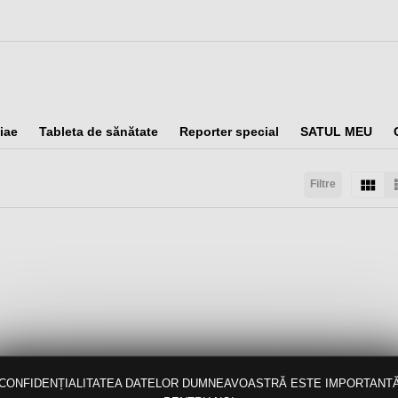
iae
Tableta de sănătate
Reporter special
SATUL MEU
Filtre
taţi după:
Arată:
Rezultate/pagină:
CONFIDENȚIALITATEA DATELOR DUMNEAVOASTRĂ ESTE IMPORTANT