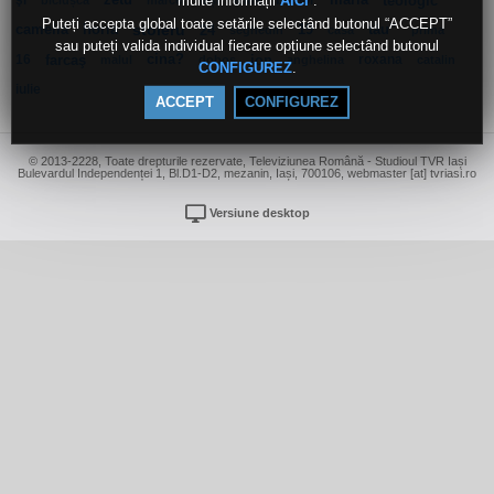
multe informații
.
şi
zetu
boldor
maria
teologic
AICI
biciușcă
marcel
iași
alina
Puteți accepta global toate setările selectând butonul “ACCEPT”
camelia
horia
stoleru
24
19
tău”
seghedin
casa
prima
sau puteți valida individual fiecare opțiune selectând butonul
16
farcaş
cina?
ion
roxana
malul
doboş
anghelina
catalin
.
CONFIGUREZ
iulie
ACCEPT
CONFIGUREZ
© 2013-2228, Toate drepturile rezervate, Televiziunea Română - Studioul TVR Iași
Bulevardul Independenței 1, Bl.D1-D2, mezanin, Iași, 700106, webmaster [at] tvriasi.ro
Versiune desktop