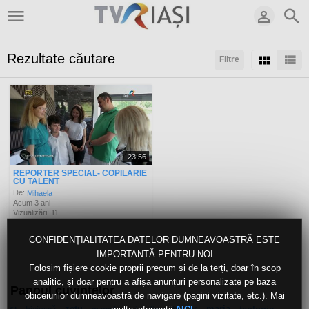
Rezultate căutare
Filtre
Sortaţi după:
Arată:
Rezultate/pagină:
23:56
REPORTER SPECIAL- COPILARIE
CU TALENT
De:
Mihaela
Acum 3 ani
Vizualizări: 11
CONFIDENȚIALITATEA DATELOR DUMNEAVOASTRĂ ESTE
IMPORTANTĂ PENTRU NOI
Folosim fișiere cookie proprii precum și de la terți, doar în scop
analitic, și doar pentru a afișa anunțuri personalizate pe baza
Panoul cuvintelor
obiceiurilor dumneavoastră de navigare (pagini vizitate, etc.). Mai