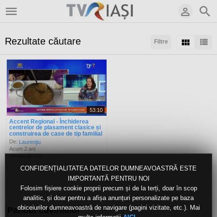
Rezultate căutare
Filtre
Sortaţi după:
Arată:
Rezultate/pagină:
53:10
Accent Regional - Închiderea
centrelor de plasament clasice și
construirea de case de tip familial
De:
Laurenţiu
Acum 2 ani
Vizualizări: 10
CONFIDENȚIALITATEA DATELOR DUMNEAVOASTRĂ ESTE
IMPORTANTĂ PENTRU NOI
Folosim fișiere cookie proprii precum și de la terți, doar în scop
analitic, și doar pentru a afișa anunțuri personalizate pe baza
obiceiurilor dumneavoastră de navigare (pagini vizitate, etc.). Mai
Panoul cuvintelor