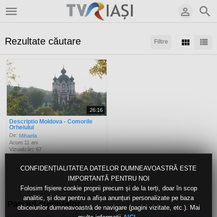
Rezultate căutare
Filtre
Sortaţi după:
Arată:
Rezultate/pagină:
26:16
Descriptio Moldova - Comorile
Orheiului
De:
Mihaela
Acum 11 ani
Vizualizări: 67
CONFIDENȚIALITATEA DATELOR DUMNEAVOASTRĂ ESTE
IMPORTANTĂ PENTRU NOI
Folosim fișiere cookie proprii precum și de la terți, doar în scop
analitic, și doar pentru a afișa anunțuri personalizate pe baza
Panoul cuvintelor
obiceiurilor dumneavoastră de navigare (pagini vizitate, etc.). Mai