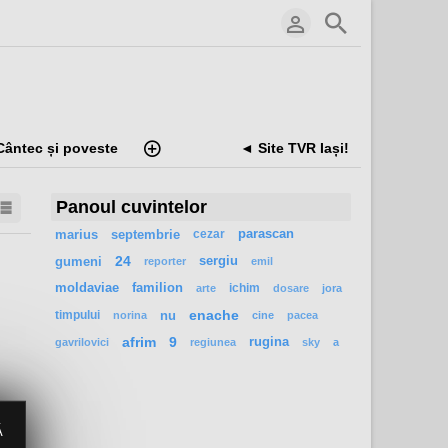
Cântec și poveste
◄ Site TVR Iași!
Panoul cuvintelor
marius
septembrie
cezar
parascan
gumeni
24
sergiu
reporter
emil
moldaviae
familion
ichim
arte
dosare
jora
timpului
nu
enache
norina
cine
pacea
afrim
9
rugina
gavrilovici
regiunea
sky
a
Ă