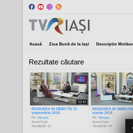
Acasă
Ziua Bună de la Iași
Descriptio Moldav
Rezultate căutare
Sor
52:42
REGIUNEA IN OBIECTIV 11
REGIUNEA IN OBIECTIV
septembrie 2018
martie 2018
De:
De:
Mihaela
Mihaela
Acum 8 ani
Acum 8 ani
Vizualizări: 21
Vizualizări: 54