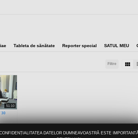
iae
Tableta de sănătate
Reporter special
SATUL MEU
Filtre
taţi după:
Arată:
Rezultate/pagină:
51:10
 30
CONFIDENȚIALITATEA DATELOR DUMNEAVOASTRĂ ESTE IMPORTANT