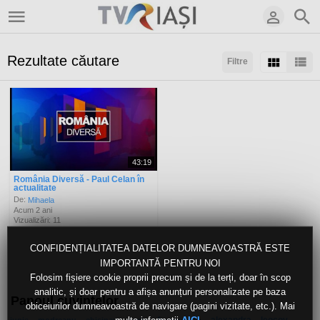
Rezultate căutare
Filtre
Sortaţi după:
Arată:
Rezultate/pagină:
43:19
România Diversă - Paul Celan în
actualitate
De:
Mihaela
Acum 2 ani
Vizualizări: 11
CONFIDENȚIALITATEA DATELOR DUMNEAVOASTRĂ ESTE
IMPORTANTĂ PENTRU NOI
Folosim fișiere cookie proprii precum și de la terți, doar în scop
analitic, și doar pentru a afișa anunțuri personalizate pe baza
Panoul cuvintelor
obiceiurilor dumneavoastră de navigare (pagini vizitate, etc.). Mai