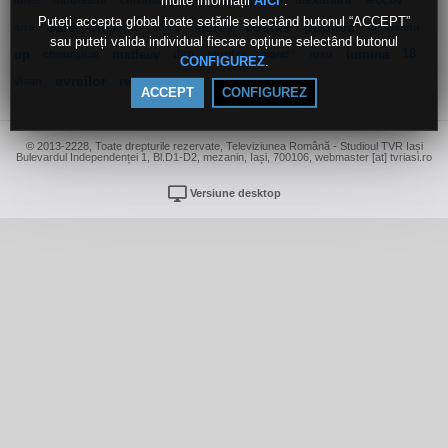
multe informații
.
frumusete
alexandra
leocov
AICI
iunie
modreanu
chisinau
denis
Puteți accepta global toate setările selectând butonul “ACCEPT”
cafe
oltiţa
florea
costas
publică
arte
z
etnice
cîmpeanu
sau puteți valida individual fiecare opțiune selectând butonul
up
matfeev
dan
lumina
18
chirurgical
sturdza
mare!”
rusu
.
CONFIGUREZ
evreilor
reporter
visan
ACCEPT
CONFIGUREZ
© 2013-2228, Toate drepturile rezervate, Televiziunea Română - Studioul TVR Iași
Bulevardul Independenței 1, Bl.D1-D2, mezanin, Iași, 700106, webmaster [at] tvriasi.ro
Versiune desktop