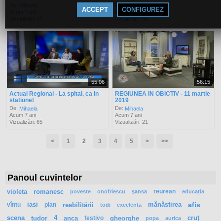
De:
De:
Mihaela
Mihaela
ACCEPT
CONFIGUREZ
Acum 7 ani
Acum 7 ani
Vizualizări: 27
Vizualizări: 80
55:06
56:15
Actual Regional - La spital, ca in
REGIUNEA IN OBICTIV - 11 martie
statiune!
2019
De:
De:
Mihaela
Mihaela
Acum 7 ani
Acum 7 ani
Vizualizări: 65
Vizualizări: 21
<
1
2
3
4
5
>
>>
Panoul cuvintelor
violeta
romanesc
reurean
poveste
onofriescu
şansa
educația
vîntu
iasi
plan
reabilitării
mănăstirea
afis
todi
excelenta
scena
tudor
4
anca
festivo
gheorghe
cruț
popa
aurica