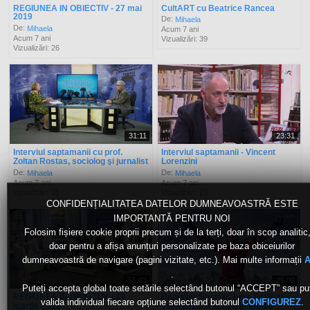
REGIUNEA IN OBIECTIV - 27 mai
CultART cu Beatrice Rancea
2019
De:
Mihaela
De:
Mihaela
Acum 7 ani
Acum 7 ani
Vizualizări: 39
Vizualizări: 26
31:11
23:31
Interviul saptamanii cu prof.
Interviul saptamanii - Vincent
Zoltan Rostas, sociolog şi jurnalist
Lorenzini
De:
De:
Mihaela
Mihaela
Acum 7 ani
Acum 7 ani
Vizualizări: 35
Vizualizări: 23
CONFIDENȚIALITATEA DATELOR DUMNEAVOASTRĂ ESTE
IMPORTANTĂ PENTRU NOI
Folosim fișiere cookie proprii precum și de la terți, doar în scop analitic,
doar pentru a afișa anunțuri personalizate pe baza obiceiurilor
dumneavoastră de navigare (pagini vizitate, etc.). Mai multe informații
A
.
55:03
25:09
Puteți accepta global toate setările selectând butonul “ACCEPT” sau put
REGIUNEA IN OBIECTIV - 29
Reporter Special: Ama Dablam -
valida individual fiecare opțiune selectând butonul
.
CONFIGUREZ
martie 2019
visul implinit al Laurei Mares