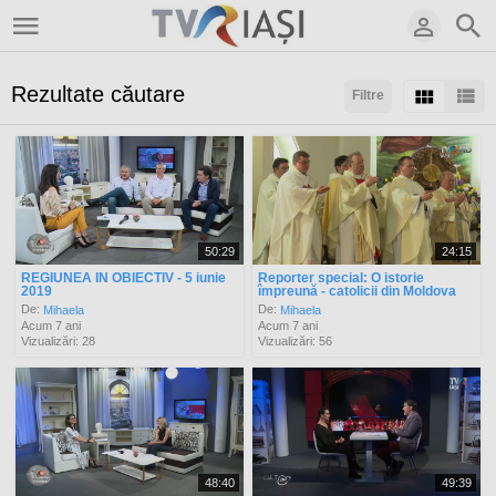
Rezultate căutare
Filtre
Sortaţi după:
Arată:
Rezultate/pagină:
50:29
24:15
REGIUNEA IN OBIECTIV - 5 iunie
Reporter special: O istorie
2019
împreună - catolicii din Moldova
De:
De:
Mihaela
Mihaela
Acum 7 ani
Acum 7 ani
Vizualizări: 28
Vizualizări: 56
48:40
49:39